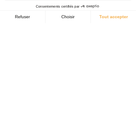
ADRESSE
385, Montée Masson, bur. 200
Mascouche QC J7K 2L6
T:
450 474-8880
reception@cdfmascouche.ca
HEURES D'OUVERTURE
Lundi
08:00 à 17:00
Mardi
08:00 à 17:00
Mercredi
08:00 à 17:00
Jeudi
08:00 à 16:00