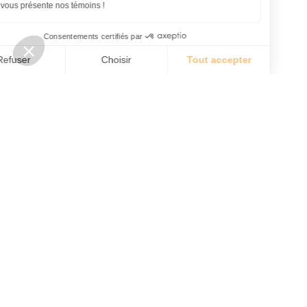
ADRESSE
385, Montée Masson, bur. 200
Mascouche QC J7K 2L6
T:
450 474-8880
reception@cdfmascouche.ca
HEURES D'OUVERTURE
Lundi
08:00 à 17:00
Mardi
08:00 à 17:00
Mercredi
08:00 à 17:00